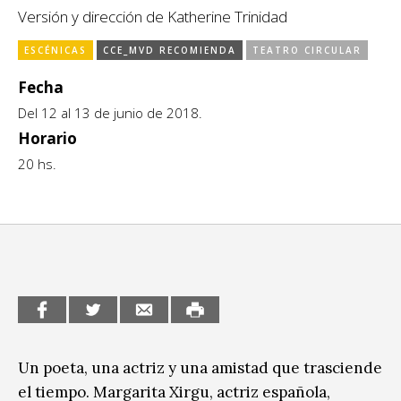
Escénicas
Versión y dirección de Katherine Trinidad
CCE en el interior/libros
Exposiciones
ESCÉNICAS
CCE_MVD RECOMIENDA
TEATRO CIRCULAR
Espacio itinerante de lectura infantil
Formación
Fecha
Del 12 al 13 de junio de 2018.
Género y Diversidad
Horario
Infantil y Juvenil
20 hs.
Letras
Medio Ambiente
Música
Sin categoría
Un poeta, una actriz y una amistad que trasciende
el tiempo. Margarita Xirgu, actriz española,