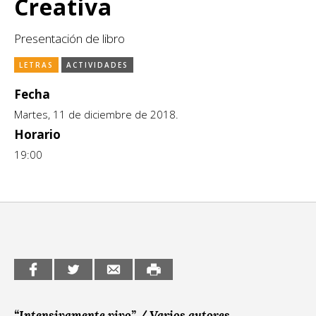
Creativa
CCE en el interior/libros
Exposiciones
Presentación de libro
Espacio itinerante de lectura infantil
Formación
LETRAS
ACTIVIDADES
Género y Diversidad
Fecha
Infantil y Juvenil
Martes, 11 de diciembre de 2018.
Horario
Letras
19:00
Medio Ambiente
Música
Sin categoría
“Intensivamente vivo” / Varios autores