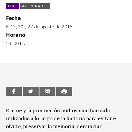
Escénicas
CINE
ACTIVIDADES
CCE en el interior/libros
Exposiciones
Fecha
Espacio itinerante de lectura infantil
6, 13, 20 y 27 de agosto de 2018.
Formación
Horario
Género y Diversidad
19: 00 hs.
Infantil y Juvenil
Letras
Medio Ambiente
Música
Sin categoría
El cine y la producción audiovisual han sido
utilizados a lo largo de la historia para evitar el
olvido, preservar la memoria, denunciar