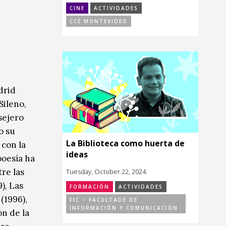
CINE
ACTIVIDADES
CCE MONTEVIDEO
drid
Sileno,
sejero
o su
La Biblioteca como huerta de
 con la
ideas
poesía ha
re las
Tuesday, October 22, 2024.
9), Las
FORMACIÓN
ACTIVIDADES
(1996),
FIC – FACULTADE DE
INFORMACIÓN Y COMUNICACIÓN
ón de la