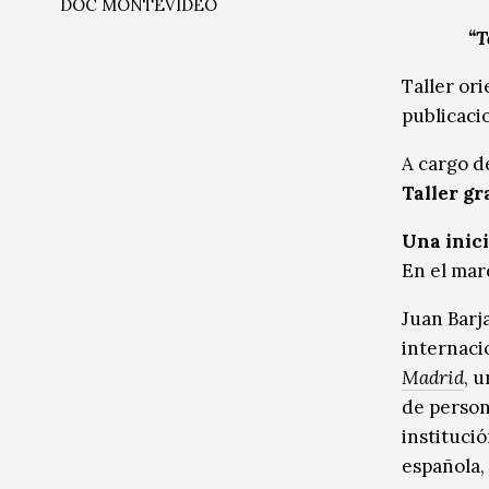
DOC MONTEVIDEO
Música
Música
“T
Sin categoría
Sin categoría
Taller or
publicacio
A cargo 
Taller gr
Una inici
En el mar
Juan Barj
internaci
Madrid
, 
de person
institució
española, 