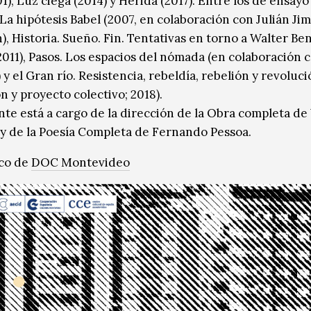
1), Luz ciega (2014) y Herida (2017). Entre los de ensayo
 La hipótesis Babel (2007, en colaboración con Julián Ji
), Historia. Sueño. Fin. Tentativas en torno a Walter Be
2011), Pasos. Los espacios del nómada (en colaboración c
y el Gran río. Resistencia, rebeldía, rebelión y revoluc
n y proyecto colectivo; 2018).
te está a cargo de la dirección de la Obra completa de
y de la Poesía Completa de Fernando Pessoa.
rco de
DOC Montevideo