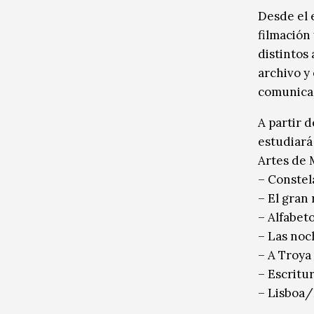
Desde el e
filmación 
distintos 
archivo y 
comunicac
A partir d
estudiará 
Artes de M
– Constel
– El gran 
– Alfabet
– Las noc
– A Troya
– Escritu
– Lisboa