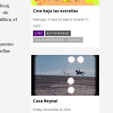
ico),
Cine bajo las estrellas
r -de
ítica, el
February 17 and 24, March 10 and 17 ,
2025.
CINE
ACTIVIDADES
CCE MONTEVIDEO - AZOTEA
opuesto
ellas
Casa Reynal
Friday, November 8, 2024.