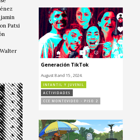
 se
ménez
njamin
on Patxi
ión
 Walter
Generación TikTok
August 8 and 15 , 2024.
INFANTIL Y JUVENIL
ACTIVIDADES
CCE MONTEVIDEO - PISO 2