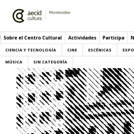
Sobre el Centro Cultural
Actividades
Participa
N
CIENCIA Y TECNOLOGÍA
CINE
ESCÉNICAS
EXPO
MÚSICA
SIN CATEGORÍA
Sobre el Centro Cultural
Red AECID
Actividades
Equipo
> Go to Actividades
Participa
Instalaciones
This week
Envíanos tu propuesta
Noticias
Visítanos
Inscriptions
Buzón de sugerencias
Convocatorias