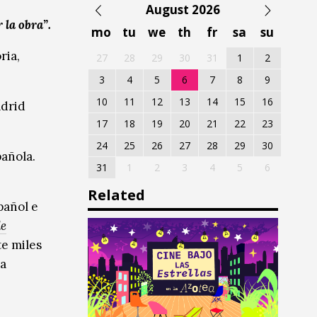
August 2026
 la obra”.
mo
tu
we
th
fr
sa
su
ria,
27
28
29
30
31
1
2
3
4
5
6
7
8
9
10
11
12
13
14
15
16
adrid
17
18
19
20
21
22
23
24
25
26
27
28
29
30
añola.
31
1
2
3
4
5
6
Related
pañol e
de
te miles
na