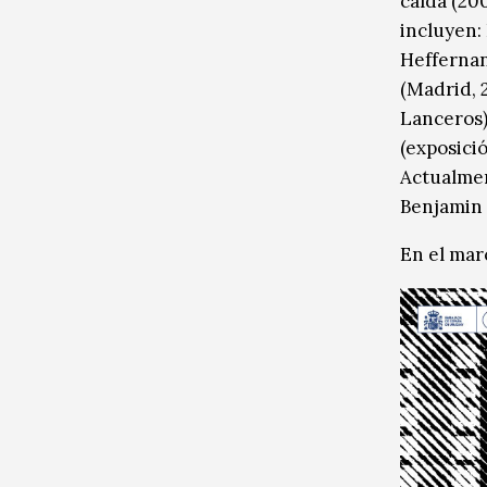
caída (200
incluyen:
Heffernan
(Madrid, 
Lanceros) 
(exposició
Actualmen
Benjamin 
En el ma