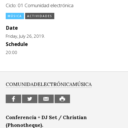
Ciclo: 01 Comunidad electrónica
CCE en el interior/libros
Exposiciones
MÚSICA
ACTIVIDADES
Espacio itinerante de lectura infantil
Formación
Date
Género y Diversidad
Friday, July 26, 2019.
Schedule
Infantil y Juvenil
20:00
Letras
Medio Ambiente
Música
COMUNIDADELECTRÓNICA
MÚSICA
Sin categoría
Conferencia + DJ Set / Christian
(Phonotheque).