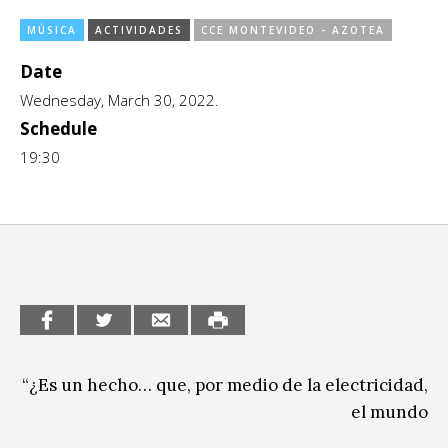
CCE en el interior/libros
Exposiciones
MÚSICA
ACTIVIDADES
CCE MONTEVIDEO - AZOTEA
Espacio itinerante de lectura infantil
Date
Formación
Wednesday, March 30, 2022.
Género y Diversidad
Schedule
19:30
Infantil y Juvenil
Letras
Medio Ambiente
Música
Sin categoría
“¿Es un hecho… que, por medio de la electricidad,
el mundo