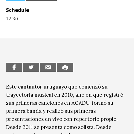
CCE en el interior/libros
Schedule
Exposiciones
12:30
Espacio itinerante de lectura infantil
Formación
Género y Diversidad
Infantil y Juvenil
Letras
Medio Ambiente
Este cantautor uruguayo que comenzó su
Música
trayectoria musical en 2010, año en que registró
sus primeras canciones en AGADU, formó su
Sin categoría
primera banda y realizó sus primeras
presentaciones en vivo con repertorio propio.
Desde 2011 se presenta como solista. Desde