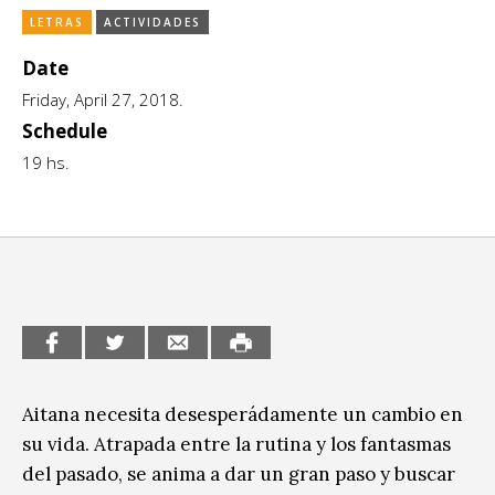
LETRAS
ACTIVIDADES
CCE en el interior/libros
Exposiciones
Date
Espacio itinerante de lectura infantil
Formación
Friday, April 27, 2018.
Género y Diversidad
Schedule
19 hs.
Infantil y Juvenil
Letras
Medio Ambiente
Música
Sin categoría
Aitana necesita desesperádamente un cambio en
su vida. Atrapada entre la rutina y los fantasmas
del pasado, se anima a dar un gran paso y buscar