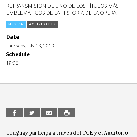
RETRANSMISIÓN DE UNO DE LOS TÍTULOS MÁS
CCE en el interior/libros
Exposiciones
EMBLEMÁTICOS DE LA HISTORIA DE LA ÓPERA
Espacio itinerante de lectura infantil
Formación
MÚSICA
ACTIVIDADES
Género y Diversidad
Date
Thursday, July 18, 2019.
Infantil y Juvenil
Schedule
Letras
18:00
Medio Ambiente
Música
Sin categoría
Uruguay participa a través del CCE y el Auditorio