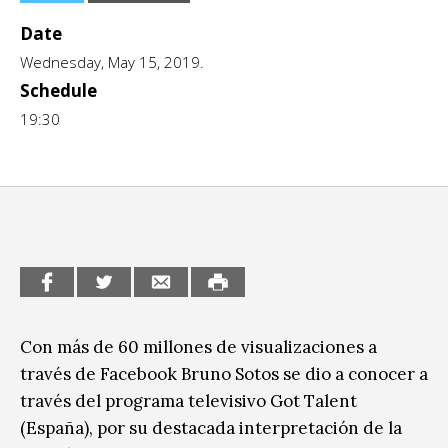
CCE en el interior/libros
Date
Exposiciones
Wednesday, May 15, 2019.
Espacio itinerante de lectura infantil
Formación
Schedule
Género y Diversidad
19:30
Infantil y Juvenil
Letras
Medio Ambiente
Música
Sin categoría
Con más de 60 millones de visualizaciones a
través de Facebook Bruno Sotos se dio a conocer a
través del programa televisivo Got Talent
(España), por su destacada interpretación de la