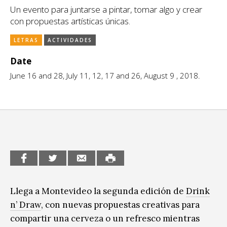
Un evento para juntarse a pintar, tomar algo y crear
CCE en el interior/libros
Exposiciones
con propuestas artísticas únicas.
Espacio itinerante de lectura infantil
Formación
LETRAS
ACTIVIDADES
Género y Diversidad
Date
June 16 and 28, July 11, 12, 17 and 26, August 9 , 2018.
Infantil y Juvenil
Letras
Medio Ambiente
Música
Sin categoría
Llega a Montevideo la segunda edición de
Drink
n’ Draw
, con nuevas propuestas creativas para
compartir una cerveza o un refresco mientras