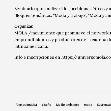
Música
Música
Seminario que analizará los problemas éticos y 
Bloques temáticos: “Moda y trabajo”, “Moda y am
Sin categoría
Sin categoría
Organiza:
MOLA /movimiento que promueve el networking,
emprendimientos y productores de la cadena de v
latinoamericana.
Info e inscripciones en
https://universomola.c
Alertaclimática
diseño
Medio ambiente
moda
Sustentab