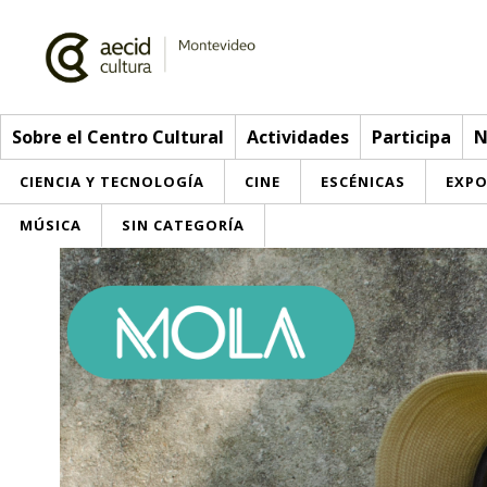
Sobre el Centro Cultural
Actividades
Participa
N
CIENCIA Y TECNOLOGÍA
CINE
ESCÉNICAS
EXPO
MÚSICA
SIN CATEGORÍA
Sobre el Centro Cultural
Red AECID
Actividades
Equipo
> Go to Actividades
Participa
Instalaciones
This week
Envíanos tu propuesta
Noticias
Visítanos
Inscriptions
Buzón de sugerencias
Convocatorias