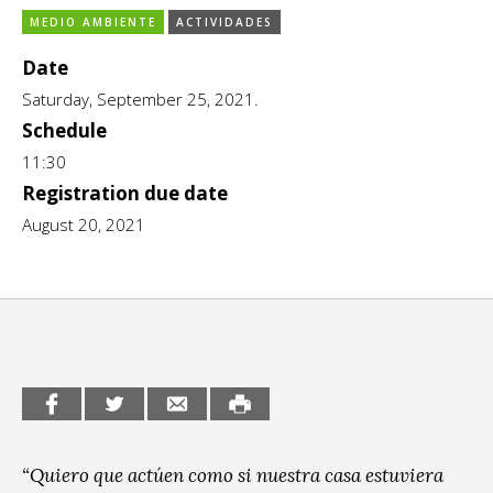
MEDIO AMBIENTE
ACTIVIDADES
CCE en el interior/libros
Exposiciones
Date
Espacio itinerante de lectura infantil
Formación
Saturday, September 25, 2021.
Género y Diversidad
Schedule
11:30
Infantil y Juvenil
Registration due date
Letras
August 20, 2021
Medio Ambiente
Música
Sin categoría
“Quiero que actúen como si nuestra casa estuviera