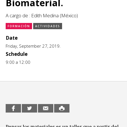
Biomaterial.
CCE en el interior/libros
Exposiciones
A cargo de : Edith Medina (México)
Espacio itinerante de lectura infantil
Formación
FORMACIÓN
ACTIVIDADES
Date
Género y Diversidad
Friday, September 27, 2019.
Infantil y Juvenil
Schedule
9:00 a 12:00
Letras
Medio Ambiente
Música
Sin categoría
Pensar los materiales es un taller que a partir del