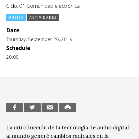
Ciclo: 01 Comunidad electrónica
CCE en el interior/libros
Exposiciones
MÚSICA
ACTIVIDADES
Espacio itinerante de lectura infantil
Formación
Date
Género y Diversidad
Thursday, September 26, 2019.
Schedule
Infantil y Juvenil
20:00
Letras
Medio Ambiente
Música
Sin categoría
La introducción de la tecnología de audio digital
al mundo generó cambios radicales en la