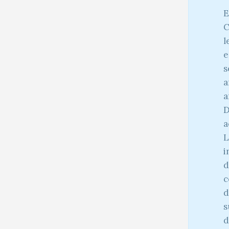
E
C
l
e
s
a
a
D
a
L
i
d
c
d
s
d