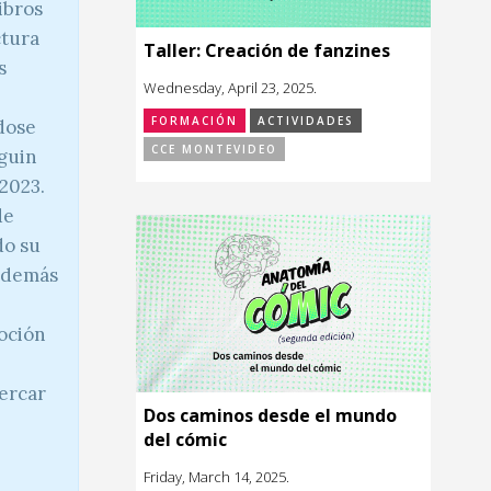
ibros
ctura
Taller: Creación de fanzines
s
Wednesday, April 23, 2025.
FORMACIÓN
ACTIVIDADES
dose
CCE MONTEVIDEO
nguin
 2023.
de
do su
 Además
moción
cercar
Dos caminos desde el mundo
del cómic
Friday, March 14, 2025.