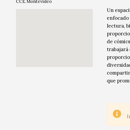
CCE Montevideo
Música
Música
Un espaci
enfocado 
Sin categoría
Sin categoría
lectura, b
proporcion
de cómics
trabajará 
proporcio
diversidad
compartir
que promu
I