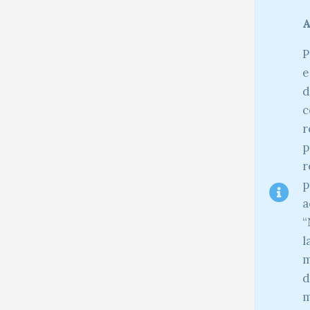
A
P
e
d
c
r
p
r
p
a
“
l
m
d
m