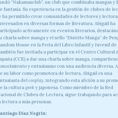
undó “Nakamasclub”, un club que combinaba mangas y l
e fantasía. Su experiencia en la gestión de clubes de le
e ha permitido crear comunidades de lectores y lectora
nteresados en diversas formas de literatura. Abigail ha
articipado activamente en eventos literarios, destacán
u charla sobre manga y el sello “Distrito Manga” de Pe
andom House en la Feria del Libro Infantil y Juvenil de
ambién fue invitada a participar en el Centro Cultural 
spaña (CCE) a dar una charla sobre manga, compartien
onocimiento y entusiasmo con una audiencia diversa.
e su labor como promotora de lectura, Abigail es una
ntusiasta del
cosplay
, integrando esta afición a su pro
e la cultura
geek
y japonesa. Como miembro de la Red
acional de Clubes de Lectura, sigue trabajando para a
a lectura a más personas.
antiago Díaz Negrín: