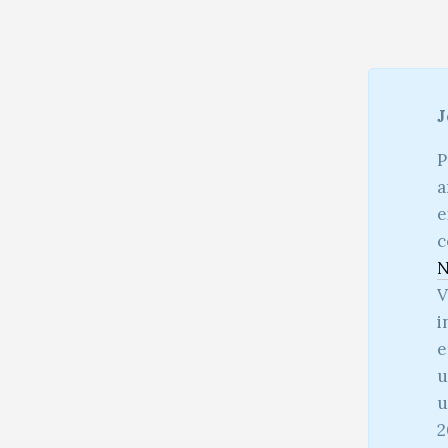
J
P
a
e
c
N
V
i
e
u
u
2