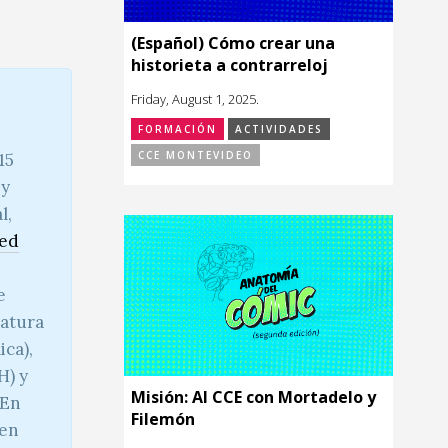
(Español) Cómo crear una
historieta a contrarreloj
Friday, August 1, 2025.
FORMACIÓN
ACTIVIDADES
CCE MONTEVIDEO
15
 y
l,
ed
e
iatura
ica),
H) y
Misión: Al CCE con Mortadelo y
 En
Filemón
 en