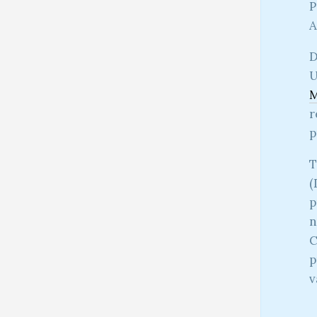
P
A
D
U
M
r
p
T
(
p
n
C
p
v