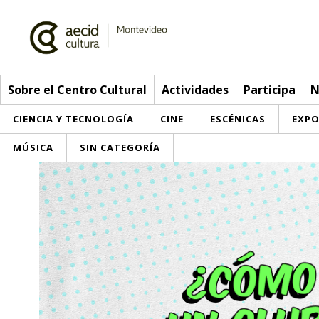
Sobre el Centro Cultural
Actividades
Participa
N
CIENCIA Y TECNOLOGÍA
CINE
ESCÉNICAS
EXPO
MÚSICA
SIN CATEGORÍA
Sobre el Centro Cultural
Red AECID
Actividades
Equipo
> Go to Actividades
Participa
Instalaciones
This week
Envíanos tu propuesta
Noticias
Visítanos
Inscriptions
Buzón de sugerencias
Convocatorias