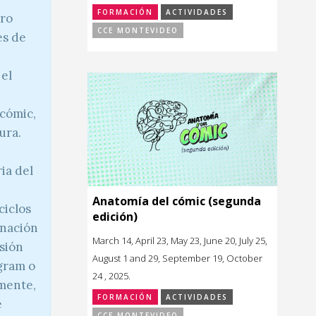
FORMACIÓN
ACTIVIDADES
ero
CCE MONTEVIDEO
es de
 el
 cómic,
ura.
ia del
Anatomía del cómic (segunda
ciclos
edición)
inación
March 14, April 23, May 23, June 20, July 25,
usión
August 1 and 29, September 19, October
agram o
24 , 2025.
mente,
FORMACIÓN
ACTIVIDADES
e
CCE MONTEVIDEO