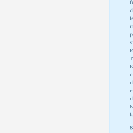
f
d
l
i
p
s
R
T
E
c
d
e
d
N
l
S