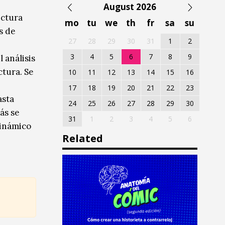
August 2026
ectura
mo
tu
we
th
fr
sa
su
s de
27
28
29
30
31
1
2
3
4
5
6
7
8
9
 análisis
ctura. Se
10
11
12
13
14
15
16
17
18
19
20
21
22
23
asta
24
25
26
27
28
29
30
ás se
31
1
2
3
4
5
6
dinámico
Related