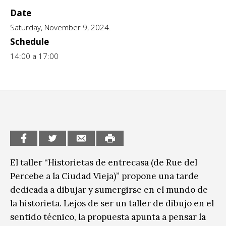
Date
CCE en el interior/libros
Exposiciones
Saturday, November 9, 2024.
Espacio itinerante de lectura infantil
Formación
Schedule
14:00 a 17:00
Género y Diversidad
Infantil y Juvenil
Letras
Medio Ambiente
Música
El taller “Historietas de entrecasa (de Rue del
Sin categoría
Percebe a la Ciudad Vieja)” propone una tarde
dedicada a dibujar y sumergirse en el mundo de
la historieta. Lejos de ser un taller de dibujo en el
sentido técnico, la propuesta apunta a pensar la