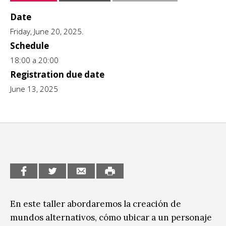
CCE en el interior/libros
Date
Exposiciones
Friday, June 20, 2025.
Espacio itinerante de lectura infantil
Formación
Schedule
18:00 a 20:00
Género y Diversidad
Registration due date
June 13, 2025
Infantil y Juvenil
Letras
Medio Ambiente
Música
Sin categoría
En este taller abordaremos la creación de
mundos alternativos, cómo ubicar a un personaje