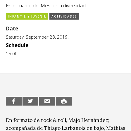
En el marco del Mes de la diversidad
CCE en el interior/libros
Exposiciones
INFANTIL Y JUVENIL
ACTIVIDADES
Espacio itinerante de lectura infantil
Formación
Date
Género y Diversidad
Saturday, September 28, 2019.
Schedule
Infantil y Juvenil
15:00
Letras
Medio Ambiente
Música
Sin categoría
En formato de rock & roll, Majo Hernández;
acompañada de Thiago Larbanois en bajo, Mathias