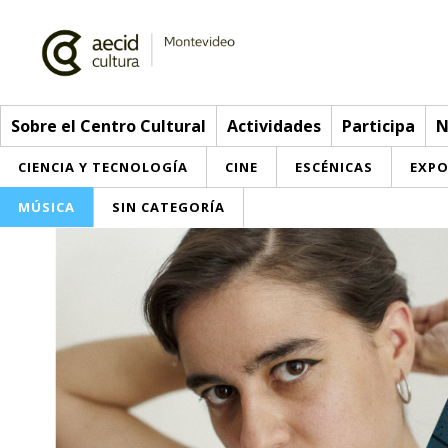
Sobre el Centro Cultural
Actividades
Participa
N
CIENCIA Y TECNOLOGÍA
CINE
ESCÉNICAS
EXPO
MÚSICA
SIN CATEGORÍA
Sobre el Centro Cultural
Red AECID
Actividades
Equipo
> Go to Actividades
Participa
Instalaciones
This week
Envíanos tu propuesta
Noticias
Visítanos
Inscriptions
Buzón de sugerencias
Convocatorias