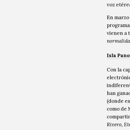
voz etére
En marzo 
programa 
vienen a 
normalida
Isla Pan
Con la ca
electróni
indiferen
han ganad
(donde es
como de M
compartir
Rivero, Et