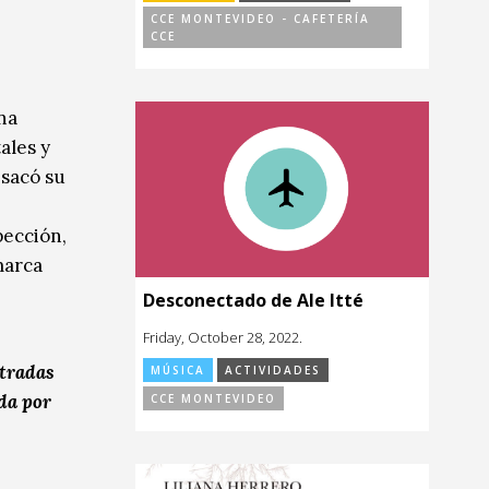
CCE MONTEVIDEO - CAFETERÍA
CCE
na
ales y
 sacó su
pección,
marca
Desconectado de Ale Itté
Friday, October 28, 2022.
tradas
MÚSICA
ACTIVIDADES
ada por
CCE MONTEVIDEO