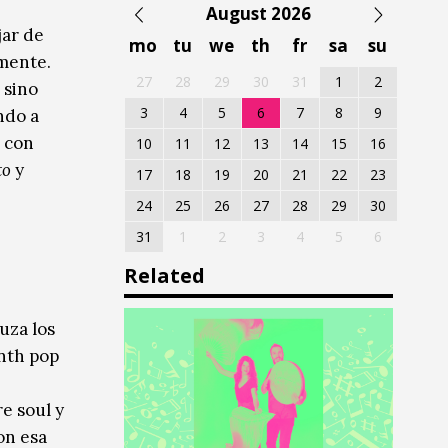
August 2026
jar de
mo
tu
we
th
fr
sa
su
lmente.
27
28
29
30
31
1
2
 sino
3
4
5
6
7
8
9
ndo a
s con
10
11
12
13
14
15
16
to
y
17
18
19
20
21
22
23
24
25
26
27
28
29
30
31
1
2
3
4
5
6
Related
uza los
nth pop
e soul y
on esa