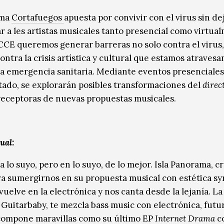
ama
Cortafuegos
apuesta por convivir con el virus sin de
 a les artistas musicales tanto presencial como virtua
CCE queremos generar barreras no solo contra el virus,
ntra la crisis artística y cultural que estamos atravesa
la emergencia sanitaria. Mediante eventos presenciale
itado, se explorarán posibles transformaciones del
direc
eceptoras de nuevas propuestas musicales.
ual:
 lo suyo, pero en lo suyo, de lo mejor. Isla Panorama, cr
a sumergirnos en su propuesta musical con estética sy
uelve en la electrónica y nos canta desde la lejanía. La
Guitarbaby, te mezcla bass music con electrónica, futur
compone maravillas como su último EP
Internet Drama
c