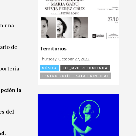
án una
ario de
Territorios
Thursday, October 27, 2022.
portería
MÚSICA
CCE_MVD RECOMIENDA
TEATRO SOLÍS - SALA PRINCIPAL
ipción la
es del
ad.