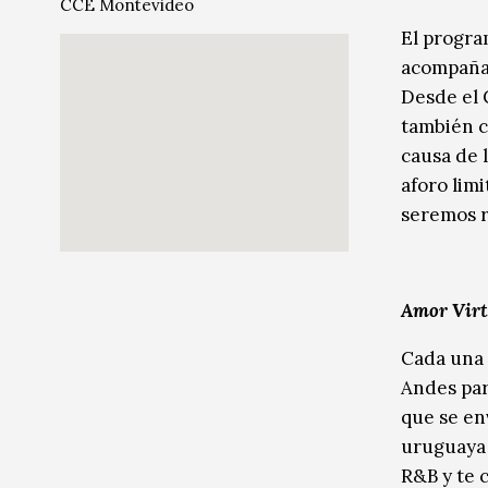
CCE Montevideo
Música
El progr
acompañar
Sin categoría
Sin categoría
Desde el 
también co
causa de 
aforo lim
seremos r
Amor Virt
Cada una a
Andes par
que se env
uruguaya 
R&B y te 