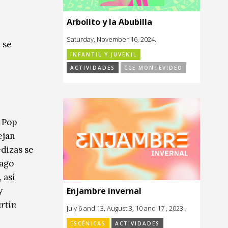
Arbolito y la Abubilla
Saturday, November 16, 2024.
 se
INFANTIL Y JUVENIL
ACTIVIDADES
CCE MONTEVIDEO
 Pop
ejan
dizas se
iago
, así
Enjambre invernal
y
artín
July 6 and 13, August 3, 10 and 17 , 2023.
ESCÉNICAS
ACTIVIDADES