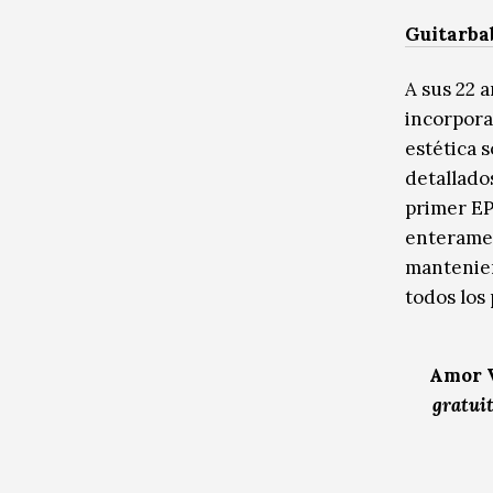
Guitarba
A sus 22 
incorpora
estética 
detallado
primer E
enteramen
mantenien
todos los 
Amor V
gratuit