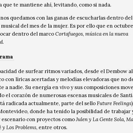
a que te mantiene ahí, levitando, como si nada
.
nos quedamos con las ganas de escucharlas dentro del
musical del mes de la mujer. Es por ello que en octubre
tocar dentro del marco
Cortafuegos
,
música en la nueva
d.
orama
pacidad de surfear ritmos variados, desde el Dembow al
co con líricas acertadas y melodías elevadoras que no d
te a nadie. Su energía en vivo y sus composiciones move
o el corazón de numerosas escenas musicales de Sant
tá radicada actualmente, parte del sello
Future Feelings
)
ontevideo, donde ha tenido la posibilidad de trabajar 
 escenario con proyectos como
Julen y La Gente Sola, M
é y Los Problems
, entre otros.