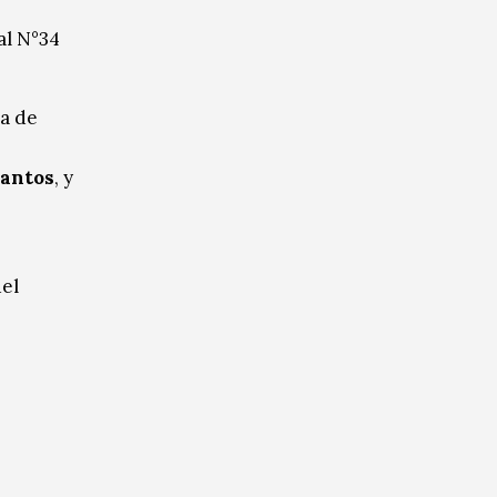
al N°34
da de
Santos
, y
del