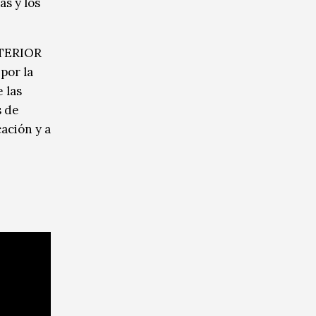
as y los
NTERIOR
por la
 las
s de
ación y a