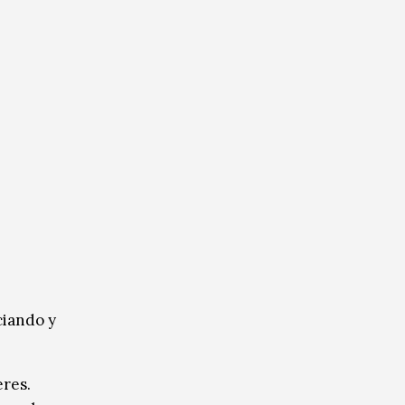
ciando y
eres.