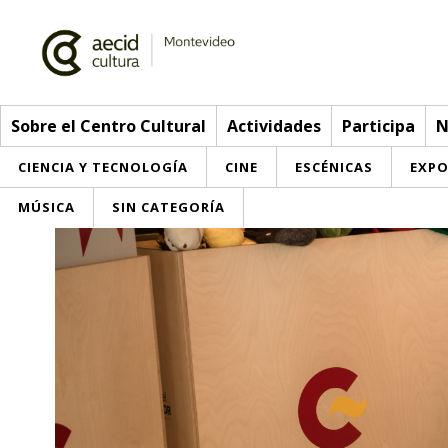
Sobre el Centro Cultural
Actividades
Participa
N
CIENCIA Y TECNOLOGÍA
CINE
ESCÉNICAS
EXPO
MÚSICA
SIN CATEGORÍA
Sobre el Centro Cultural
Red AECID
Actividades
Equipo
> Go to Actividades
Participa
Instalaciones
This week
Envíanos tu propuesta
Noticias
Visítanos
Inscriptions
Buzón de sugerencias
Convocatorias