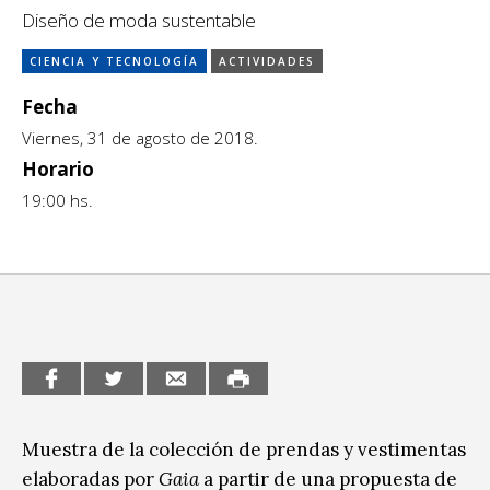
Escénicas
Diseño de moda sustentable
CCE en el interior/libros
Exposiciones
CIENCIA Y TECNOLOGÍA
ACTIVIDADES
Espacio itinerante de lectura infantil
Formación
Fecha
Viernes, 31 de agosto de 2018.
Género y Diversidad
Horario
Infantil y Juvenil
19:00 hs.
Letras
Medio Ambiente
Música
Sin categoría
Muestra de la colección de prendas y vestimentas
elaboradas por
Gaia
a partir de una propuesta de