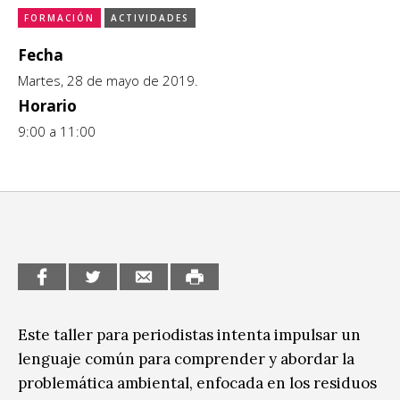
FORMACIÓN
ACTIVIDADES
CCE en el interior/libros
Exposiciones
Fecha
Espacio itinerante de lectura infantil
Formación
Martes, 28 de mayo de 2019.
Horario
Género y Diversidad
9:00 a 11:00
Infantil y Juvenil
Letras
Medio Ambiente
Música
Sin categoría
Este taller para periodistas intenta impulsar un
lenguaje común para comprender y abordar la
problemática ambiental, enfocada en los residuos