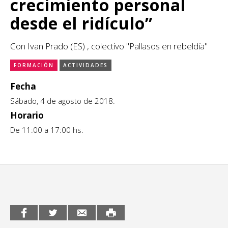
crecimiento personal
CCE en el interior/libros
Exposiciones
desde el ridículo”
Espacio itinerante de lectura infantil
Formación
Con Ivan Prado (ES) , colectivo "Pallasos en rebeldía"
FORMACIÓN
ACTIVIDADES
Género y Diversidad
Fecha
Infantil y Juvenil
Sábado, 4 de agosto de 2018.
Letras
Horario
De 11:00 a 17:00 hs.
Medio Ambiente
Música
Sin categoría