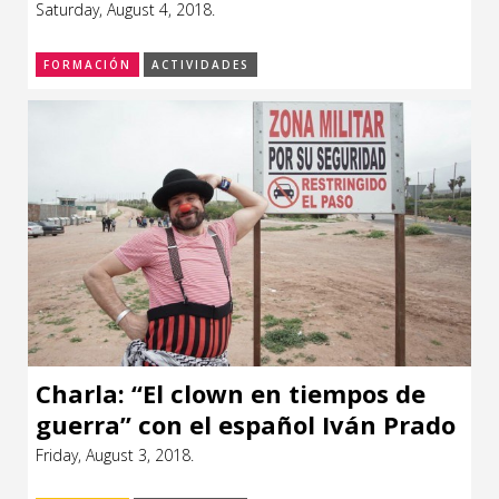
crecimiento personal desde el
Saturday, August 4, 2018.
CCE en el interior/libros
ridículo”
Exposiciones
FORMACIÓN
ACTIVIDADES
Espacio itinerante de lectura infantil
Formación
Género y Diversidad
Infantil y Juvenil
Letras
Medio Ambiente
Música
Sin categoría
Charla: “El clown en tiempos de
guerra” con el español Iván Prado
Friday, August 3, 2018.