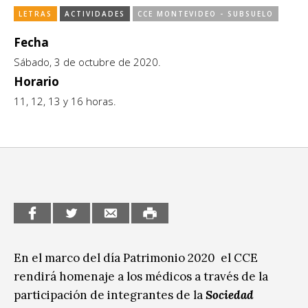
LETRAS
ACTIVIDADES
CCE MONTEVIDEO - SUBSUELO
CCE en el interior/libros
Exposiciones
Fecha
Espacio itinerante de lectura infantil
Formación
Sábado, 3 de octubre de 2020.
Género y Diversidad
Horario
11, 12, 13 y 16 horas.
Infantil y Juvenil
Letras
Medio Ambiente
Música
Sin categoría
En el marco del día Patrimonio 2020 el CCE
rendirá homenaje a los médicos a través de la
participación de integrantes de la
Sociedad