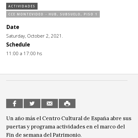
ACTIVIDADES
CCE en el interior/libros
Exposiciones
CCE MONTEVIDEO - HUB, SUBSUELO, PISO 1
Espacio itinerante de lectura infantil
Formación
Date
Saturday, October 2, 2021.
Género y Diversidad
Schedule
Infantil y Juvenil
11:00 a 17:00 hs
Letras
Medio Ambiente
Música
Sin categoría
Un año más el Centro Cultural de España abre sus
puertas y programa actividades en el marco del
Fin de semana del Patrimonio.