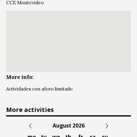
CCE Montevideo
More info:
Actividades con aforo limitado
More activities
August 2026
mo
tu
we
th
fr
sa
su