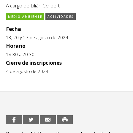
A cargo de Lilián Celiberti
CCE en el interior/libros
Exposiciones
MEDIO AMBIENTE
ACTIVIDADES
Espacio itinerante de lectura infantil
Formación
Fecha
Género y Diversidad
13, 20 y 27 de agosto de 2024.
Horario
Infantil y Juvenil
18:30 a 20:30
Letras
Cierre de inscripciones
4 de agosto de 2024
Medio Ambiente
Música
Sin categoría