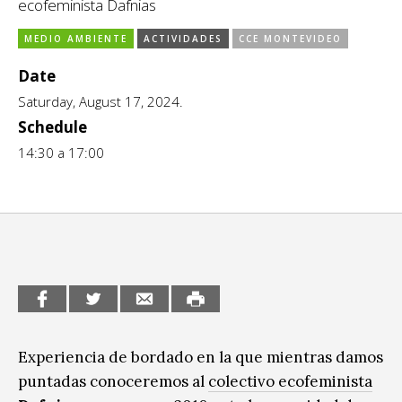
ecofeminista Dafnias
CCE en el interior/libros
Exposiciones
MEDIO AMBIENTE
ACTIVIDADES
CCE MONTEVIDEO
Espacio itinerante de lectura infantil
Formación
Date
Saturday, August 17, 2024.
Género y Diversidad
Schedule
Infantil y Juvenil
14:30 a 17:00
Letras
Medio Ambiente
Música
Sin categoría
Experiencia de bordado en la que mientras damos
puntadas conoceremos al
colectivo ecofeminista