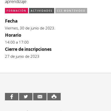
aprendizaje
CCE en el interior/libros
Exposiciones
FORMACIÓN
ACTIVIDADES
CCE MONTEVIDEO
Espacio itinerante de lectura infantil
Fecha
Formación
Viernes, 30 de junio de 2023.
Género y Diversidad
Horario
14:00 a 17:00
Infantil y Juvenil
Cierre de inscripciones
Letras
27 de junio de 2023
Medio Ambiente
Música
Sin categoría