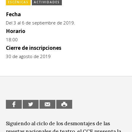
Escénicas
ESCÉNICAS
ACTIVIDADES
CCE en el interior/libros
Fecha
Exposiciones
Espacio itinerante de lectura infantil
Del 3 al 6 de septiembre de 2019.
Formación
Horario
18:00
Género y Diversidad
Cierre de inscripciones
Infantil y Juvenil
30 de agosto de 2019
Letras
Medio Ambiente
Música
Sin categoría
Siguiendo al ciclo de los desmontajes de las
puestas nacionales de teatro, el CCE presenta la