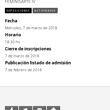
FEMINISARTE IV
CCE en el interior/libros
Exposiciones
EXPOSICIONES
ACTIVIDADES
Espacio itinerante de lectura infantil
Fecha
Formación
Miércoles, 7 de marzo de 2018.
Género y Diversidad
Horario
18:30 hs.
Infantil y Juvenil
Cierre de inscripciones
Letras
7 de marzo de 2018
Publicación listado de admisión
Medio Ambiente
7 de febrero de 2018
Música
Sin categoría