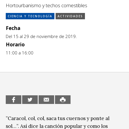
Escénicas
Hortourbanismo y techos comestibles
CCE en el interior/libros
Exposiciones
CIENCIA Y TECNOLOGÍA
ACTIVIDADES
Espacio itinerante de lectura infantil
Formación
Fecha
Del 15 al 29 de noviembre de 2019.
Género y Diversidad
Horario
Infantil y Juvenil
11:00 a 16:00
Letras
Medio Ambiente
Música
Sin categoría
”Caracol, col, col, saca tus cuernos y ponte al
sol…”. Así dice la canción popular y como los