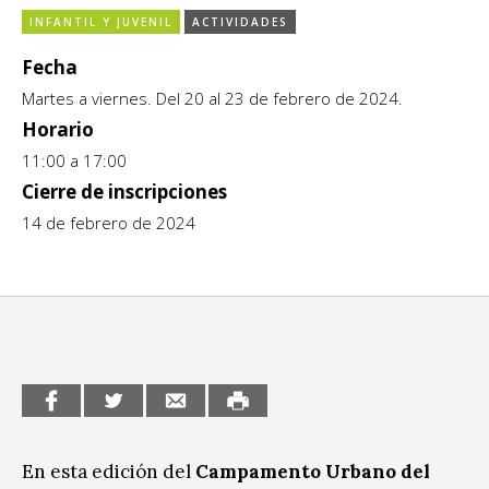
INFANTIL Y JUVENIL
ACTIVIDADES
CCE en el interior/libros
Exposiciones
Fecha
Espacio itinerante de lectura infantil
Formación
Martes a viernes. Del 20 al 23 de febrero de 2024.
Género y Diversidad
Horario
11:00 a 17:00
Infantil y Juvenil
Cierre de inscripciones
14 de febrero de 2024
Letras
Medio Ambiente
Música
Sin categoría
En esta edición del
Campamento Urbano del