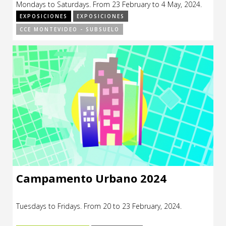
Mondays to Saturdays. From 23 February to 4 May, 2024.
CCE en el interior/libros
Exposiciones
EXPOSICIONES
EXPOSICIONES
CCE MONTEVIDEO - SUBSUELO
Espacio itinerante de lectura infantil
Formación
Género y Diversidad
Infantil y Juvenil
Letras
Medio Ambiente
Música
Sin categoría
Campamento Urbano 2024
Tuesdays to Fridays. From 20 to 23 February, 2024.