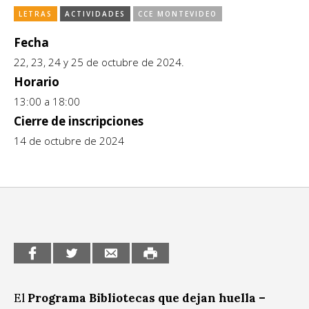
LETRAS
ACTIVIDADES
CCE MONTEVIDEO
CCE en el interior/libros
Exposiciones
Fecha
Espacio itinerante de lectura infantil
Formación
22, 23, 24 y 25 de octubre de 2024.
Género y Diversidad
Horario
13:00 a 18:00
Infantil y Juvenil
Cierre de inscripciones
14 de octubre de 2024
Letras
Medio Ambiente
Música
Sin categoría
El
Programa Bibliotecas que dejan huella –