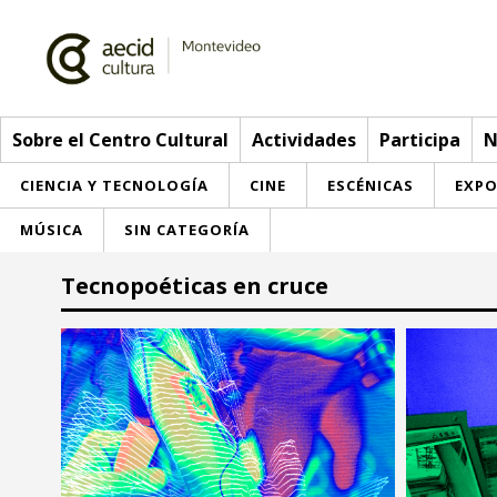
Sobre el Centro Cultural
Actividades
Participa
N
CIENCIA Y TECNOLOGÍA
CINE
ESCÉNICAS
EXPO
MÚSICA
SIN CATEGORÍA
Sobre el Centro Cultural
Tecnopoéticas en cruce
Red AECID
Actividades
Equipo
> Ir a Actividades
Participa
Instalaciones
Esta semana
Envíanos tu propuesta
Noticias
Visítanos
Inscripciones
Buzón de sugerencias
Convocatorias