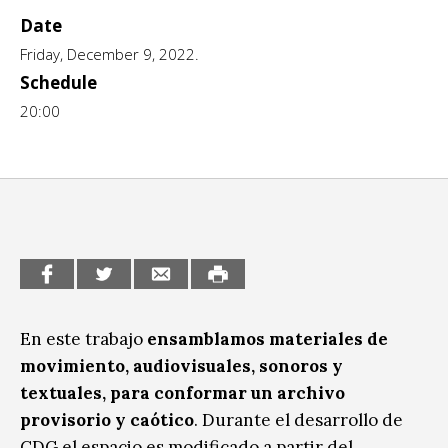
Date
CCE en el interior/libros
Exposiciones
Friday, December 9, 2022.
Espacio itinerante de lectura infantil
Formación
Schedule
20:00
Género y Diversidad
Infantil y Juvenil
Letras
Medio Ambiente
Música
Sin categoría
En este trabajo
ensamblamos materiales de
movimiento, audiovisuales, sonoros y
textuales, para conformar un archivo
provisorio y caótico
. Durante el desarrollo de
CDG el espacio es modificado a partir del