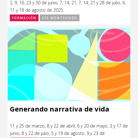
2, 9, 16, 23 y 30 de junio, 7, 14, 21, 7, 14, 21 y 28 de julio, 4,
CCE en el interior/libros
Exposiciones
11 y 18 de agosto de 2025.
FORMACIÓN
CCE MONTEVIDEO
Espacio itinerante de lectura infantil
Formación
Género y Diversidad
Infantil y Juvenil
Letras
Medio Ambiente
Música
Sin categoría
Generando narrativa de vida
11 y 25 de marzo, 8 y 22 de abril, 6 y 20 de mayo, 3 y 17 de
junio, 8 y 22 de julio, 5 y 19 de agosto, 9 y 23 de