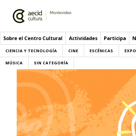
Sobre el Centro Cultural
Actividades
Participa
N
CIENCIA Y TECNOLOGÍA
CINE
ESCÉNICAS
EXPO
MÚSICA
SIN CATEGORÍA
Sobre el Centro Cultural
Red AECID
Actividades
Equipo
> Go to Actividades
Participa
Instalaciones
This week
Envíanos tu propuesta
Noticias
Visítanos
Inscriptions
Buzón de sugerencias
Convocatorias