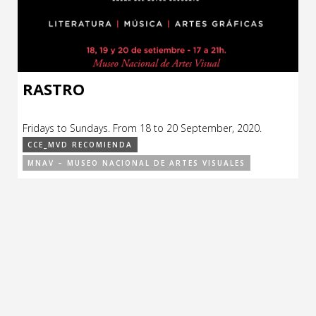
CCE en el interior/libros
Exposiciones
Espacio itinerante de lectura infantil
Formación
Género y Diversidad
RASTRO
Infantil y Juvenil
Fridays to Sundays. From 18 to 20 September, 2020.
Letras
CCE_MVD RECOMIENDA
MNAV – MUSEO NACIONAL DE ARTES VISUALES
Medio Ambiente
Música
Sin categoría