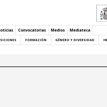
oticias
Convocatorias
Medios
Mediateca
SICIONES
FORMACIÓN
GÉNERO Y DIVERSIDAD
I
Hasta:
May 2026
May 2026
u
we
th
fr
sa
su
mo
tu
we
th
fr
sa
su
29
30
27
28
29
30
1
2
3
1
2
3