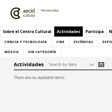
Sobre el Centro Cultural
Actividades
Participa
N
CIENCIA Y TECNOLOGÍA
CINE
ESCÉNICAS
EXPO
MÚSICA
SIN CATEGORÍA
Sobre el Centro Cultural
Actividades
Search by date
Red AECID
Actividades
Desde:
There are no available items.
Equipo
> Go to Actividades
Participa
Instalaciones
This week
Envíanos tu propuesta
Noticias
mo
t
Visítanos
Inscriptions
Buzón de sugerencias
Convocatorias
27
28