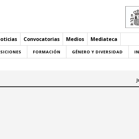
oticias
Convocatorias
Medios
Mediateca
SICIONES
FORMACIÓN
GÉNERO Y DIVERSIDAD
I
J
Hasta:
June 2026
June 2026
u
we
th
fr
sa
su
mo
tu
we
th
fr
sa
su
3
4
5
6
7
1
2
3
4
5
6
7