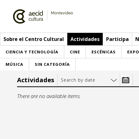
Sobre el Centro Cultural
Actividades
Participa
N
CIENCIA Y TECNOLOGÍA
CINE
ESCÉNICAS
EXPO
MÚSICA
SIN CATEGORÍA
Sobre el Centro Cultural
Actividades
Search by date
Red AECID
Actividades
Desde:
There are no available items.
Equipo
> Go to Actividades
Participa
Instalaciones
This week
Envíanos tu propuesta
Noticias
mo
t
Visítanos
Inscriptions
Buzón de sugerencias
Convocatorias
1
2