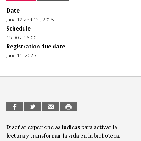
CCE en el interior/libros
Date
Exposiciones
June 12 and 13 , 2025.
Espacio itinerante de lectura infantil
Formación
Schedule
15:00 a 18:00
Género y Diversidad
Registration due date
June 11, 2025
Infantil y Juvenil
Letras
Medio Ambiente
Música
Sin categoría
Diseñar experiencias lúdicas para activar la
lectura y transformar la vida en la biblioteca.