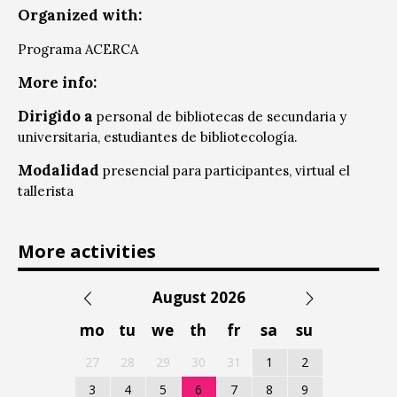
Organized with:
Programa ACERCA
More info:
Dirigido a
personal de bibliotecas de secundaria y
universitaria, estudiantes de bibliotecología.
Modalidad
presencial para participantes, virtual el
tallerista
More activities
August 2026
mo
tu
we
th
fr
sa
su
27
28
29
30
31
1
2
3
4
5
6
7
8
9