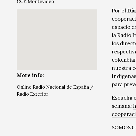
CCE Montevideo
Música
Música
Por el
Día
cooperaci
Sin categoría
espacio c
la Radio 
los direc
respectiv
colombian
nuestra c
More info:
Indígenas
para preve
Online Radio Nacional de España /
Radio Exterior
Escucha e
semana:
h
cooperac
SOMOS 