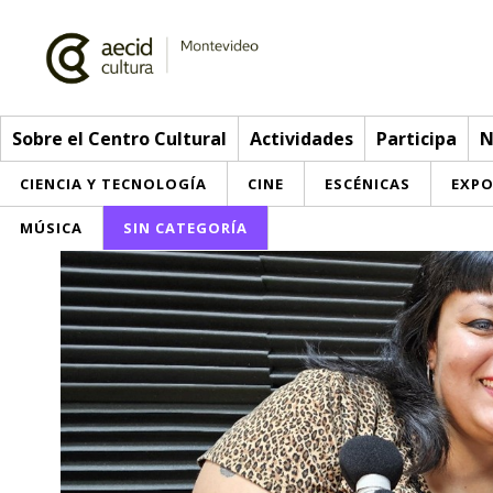
Sobre el Centro Cultural
Actividades
Participa
N
CIENCIA Y TECNOLOGÍA
CINE
ESCÉNICAS
EXPO
MÚSICA
SIN CATEGORÍA
Sobre el Centro Cultural
Red AECID
Actividades
Equipo
> Go to Actividades
Participa
Instalaciones
This week
Envíanos tu propuesta
Noticias
Visítanos
Inscriptions
Buzón de sugerencias
Convocatorias