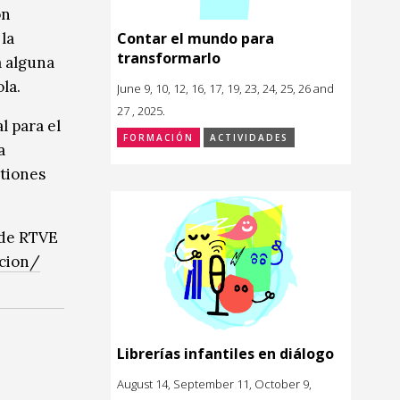
ón
Contar el mundo para
la
transformarlo
a alguna
la.
June 9, 10, 12, 16, 17, 19, 23, 24, 25, 26 and
27 , 2025.
l para el
FORMACIÓN
ACTIVIDADES
a
stiones
sde RTVE
cion/
Librerías infantiles en diálogo
August 14, September 11, October 9,