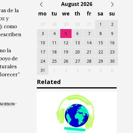
August 2026
as de la
mo
tu
we
th
fr
sa
su
oz y
27
28
29
30
31
1
2
): como
3
4
5
6
7
8
9
escriben
10
11
12
13
14
15
16
mo la
17
18
19
20
21
22
23
apoyo de
24
25
26
27
28
29
30
turales
31
1
2
3
4
5
6
florecer”
Related
/somos-