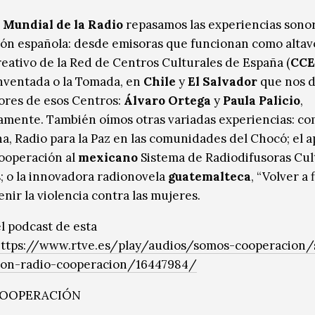
 Mundial de la Radio
repasamos las experiencias sonor
ón española: desde emisoras que funcionan como altav
reativo de la Red de Centros Culturales de España (
CCE
Inventada o la Tomada, en
Chile
y
El Salvador
que nos d
tores de esos Centros:
Álvaro Ortega
y
Paula Palicio
,
amente. También oímos otras variadas experiencias: co
a, Radio para la Paz en las comunidades del Chocó; el 
ooperación al
mexicano
Sistema de Radiodifusoras Cul
; o la innovadora radionovela
guatemalteca
, “Volver a 
nir la violencia contra las mujeres.
l podcast de esta
ttps://www.rtve.es/play/audios/somos-cooperacion
ion-radio-cooperacion/16447984/
COOPERACIÓN