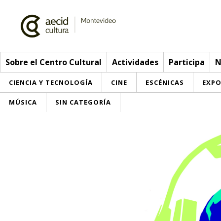
Sobre el Centro Cultural
Actividades
Participa
N
CIENCIA Y TECNOLOGÍA
CINE
ESCÉNICAS
EXPO
MÚSICA
SIN CATEGORÍA
Sobre el Centro Cultural
Red AECID
Actividades
Equipo
> Go to Actividades
Participa
Instalaciones
This week
Envíanos tu propuesta
Noticias
Visítanos
Inscriptions
Buzón de sugerencias
Convocatorias