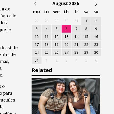
August 2026
ea de
mo
tu
we
th
fr
sa
su
ñan a lo
27
28
29
30
31
1
2
 los
3
4
5
6
7
8
9
que le
10
11
12
13
14
15
16
17
18
19
20
21
22
23
odcast de
24
25
26
27
28
29
30
ento, de
31
1
2
3
4
5
6
emás,
a
Related
e.
s o
o para
ruciales
de
ucción y