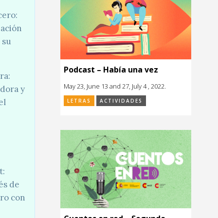
cero:
eación
 su
Podcast – Había una vez
ra:
May 23, June 13 and 27, July 4 , 2022.
adora y
el
LETRAS
ACTIVIDADES
t:
és de
ero con