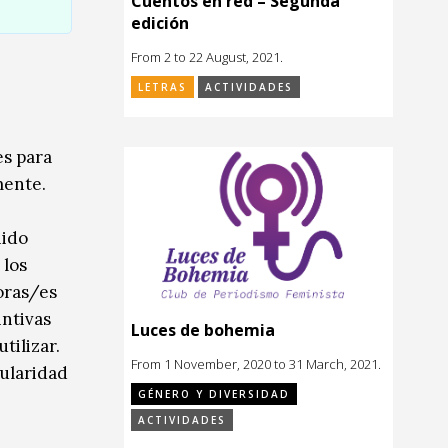
Cuentos en red – Segunda
edición
From 2 to 22 August, 2021.
LETRAS
ACTIVIDADES
es para
mente.
nido
 los
oras/es
intivas
Luces de bohemia
tilizar.
From 1 November, 2020 to 31 March, 2021.
pularidad
GÉNERO Y DIVERSIDAD
ACTIVIDADES