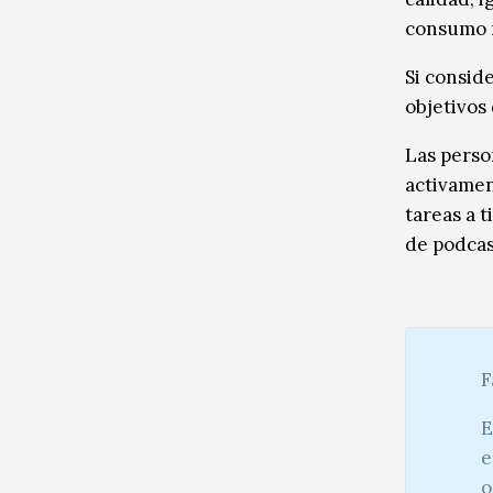
consumo 
Si consid
objetivos
Las perso
activamen
tareas a 
de podcas
F
E
e
o