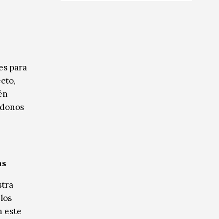
es para
cto,
én
ndonos
as
stra
los
n este