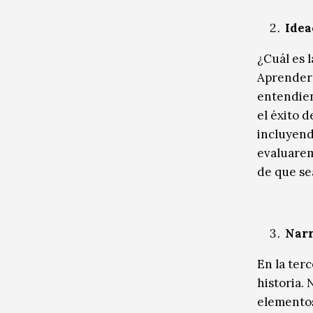
Idea
¿Cuál es 
Aprendere
entendien
el éxito d
incluyend
evaluarem
de que se
Narr
En la ter
historia.
elementos