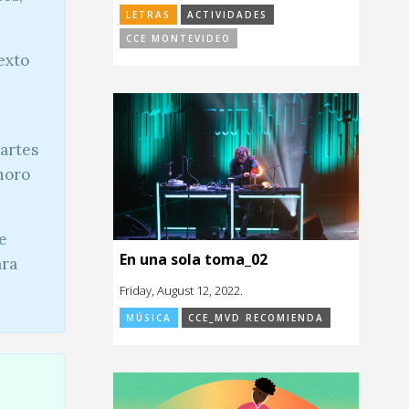
LETRAS
ACTIVIDADES
CCE MONTEVIDEO
exto
partes
noro
de
En una sola toma_02
ara
Friday, August 12, 2022.
MÚSICA
CCE_MVD RECOMIENDA