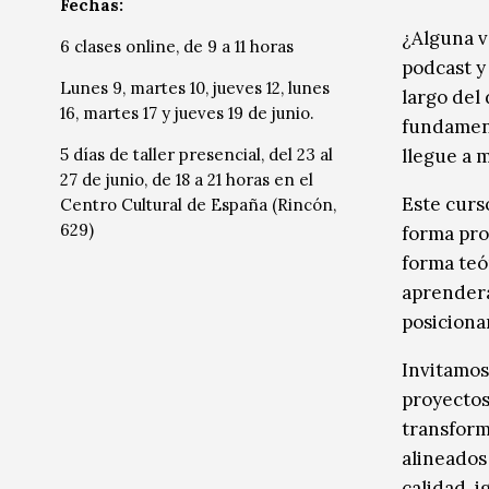
Fechas:
Música
Música
¿Alguna v
6 clases online, de 9 a 11 horas
podcast y
Sin categoría
Sin categoría
Lunes 9, martes 10, jueves 12, lunes
largo del 
16, martes 17 y jueves 19 de junio.
fundament
5 días de taller presencial, del 23 al
llegue a 
27 de junio, de 18 a 21 horas en el
Este curs
Centro Cultural de España (Rincón,
629)
forma pro
forma teó
aprenderá
posiciona
Invitamos
proyectos
transform
alineados
calidad, 