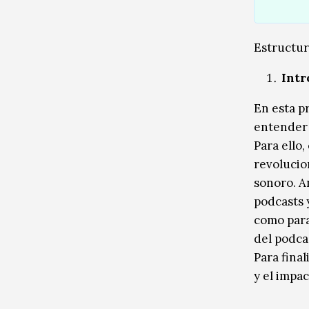
Estructur
Intr
En esta p
entender 
Para ello
revolucio
sonoro. A
podcasts 
como para
del podca
Para fina
y el impa