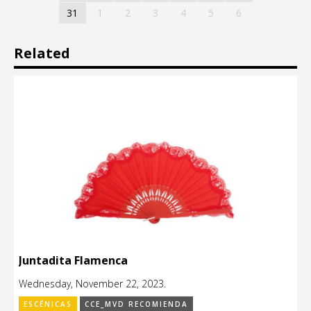
31
1
2
3
4
5
6
Related
Juntadita Flamenca
Wednesday, November 22, 2023.
ESCÉNICAS
CCE_MVD RECOMIENDA