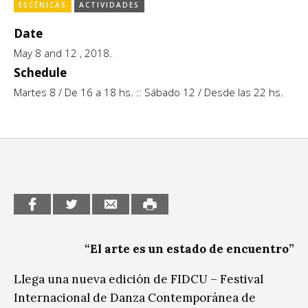
Escénicas
ESCÉNICAS
ACTIVIDADES
CCE en el interior/libros
Date
Exposiciones
Espacio itinerante de lectura infantil
May 8 and 12 , 2018.
Formación
Schedule
Martes 8 / De 16 a 18 hs. :: Sábado 12 / Desde las 22 hs.
Género y Diversidad
Infantil y Juvenil
Letras
Medio Ambiente
Música
Sin categoría
“El arte es un estado de encuentro”
Llega una nueva edición de FIDCU – Festival
Internacional de Danza Contemporánea de