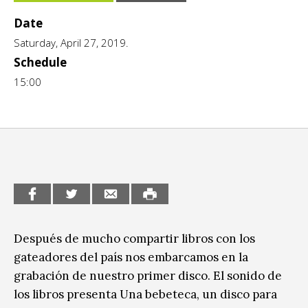
CCE en el interior/libros
Date
Exposiciones
Saturday, April 27, 2019.
Espacio itinerante de lectura infantil
Formación
Schedule
Género y Diversidad
15:00
Infantil y Juvenil
Letras
Medio Ambiente
Música
Sin categoría
Después de mucho compartir libros con los
gateadores del país nos embarcamos en la
grabación de nuestro primer disco. El sonido de
los libros presenta Una bebeteca, un disco para