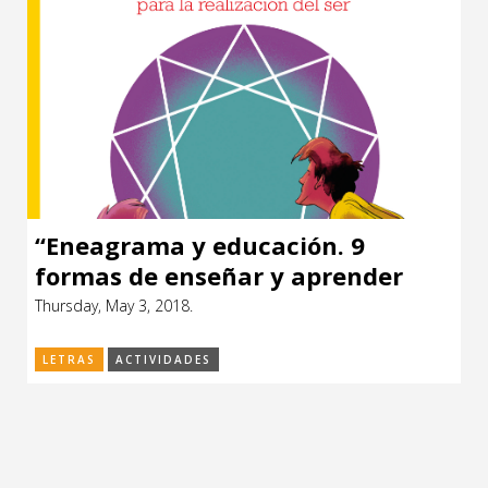
“Eneagrama y educación. 9
formas de enseñar y aprender
para la realización del ser” de
Thursday, May 3, 2018.
Marcos Sarasola y Cecilia von
Sanden
LETRAS
ACTIVIDADES