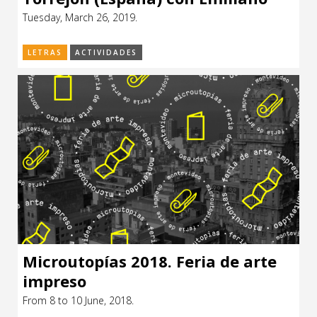
Cotelo, Juan Grompone y Hugo
Tuesday, March 26, 2019.
Burel
LETRAS
ACTIVIDADES
Microutopías 2018. Feria de arte
impreso
From 8 to 10 June, 2018.