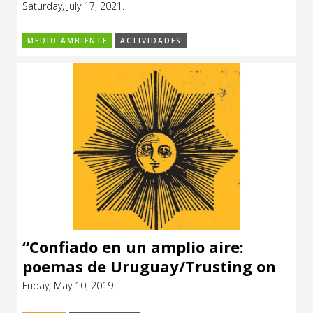
Saturday, July 17, 2021.
CCE en el interior/libros
Exposiciones
MEDIO AMBIENTE
ACTIVIDADES
Espacio itinerante de lectura infantil
Formación
Género y Diversidad
Infantil y Juvenil
Letras
Medio Ambiente
Música
Sin categoría
“Confiado en un amplio aire:
poemas de Uruguay/Trusting on
the wide air: poems of Uruguay”,
Friday, May 10, 2019.
de Jesse Lee Kercheval y Laura