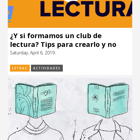
¿Y si formamos un club de
lectura? Tips para crearlo y no
morir en el intento.
Saturday, April 6, 2019.
LETRAS
ACTIVIDADES