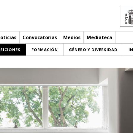
oticias
Convocatorias
Medios
Mediateca
SICIONES
FORMACIÓN
GÉNERO Y DIVERSIDAD
I