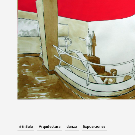
#EnSala
Arquitectura
danza
Exposiciones