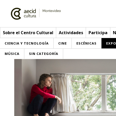
Sobre el Centro Cultural
Actividades
Participa
N
CIENCIA Y TECNOLOGÍA
CINE
ESCÉNICAS
EXPO
MÚSICA
SIN CATEGORÍA
Sobre el Centro Cultural
Red AECID
Actividades
Equipo
> Go to Actividades
Participa
Instalaciones
This week
Envíanos tu propuesta
Noticias
Visítanos
Inscriptions
Buzón de sugerencias
Convocatorias