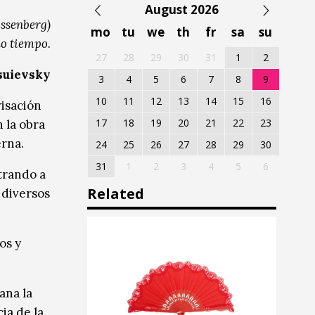
August 2026
issenberg)
mo
tu
we
th
fr
sa
su
mo tiempo.
27
28
29
30
31
1
2
suievsky
3
4
5
6
7
8
9
10
11
12
13
14
15
16
visación
17
18
19
20
21
22
23
 la obra
erna.
24
25
26
27
28
29
30
31
1
2
3
4
5
6
strando a
Related
 diversos
os y
ana la
ia de la